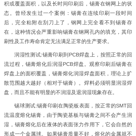
积或覆盖面积，以及长时间印刷后，锡膏在钢网上的状
态。曾经发生过一个案例：锡膏在连续印刷一段时间
后，完全粘附在刮刀上了，钢网上完全看不到锡膏存
在，这种情况会严重影响锡膏在钢网孔内的填充，其印
刷性及工作寿命肯定无法满足正常的生产要求。
润湿性测试:锡膏印刷到PCB焊盘上，按照正常的回
流过程，锡膏熔化后润湿PCB焊盘。观察印刷后锡膏在
焊盘上的面积覆盖，锡膏熔化润湿焊盘面积，理论上扩
散范围越大越好（相对于锡膏）。焊料必须明显润湿焊
盘，而且不能有明显的不润湿及退润湿现象存在。
锡球测试:锡膏印刷在陶瓷板表面，按正常的SMT回
流温度熔化锡膏，由于陶瓷基板与锡膏之间不会产生润
湿，锡膏熔化后在液体的表面张力作用下，它会自然的
形成一个金属球。如果锡膏质量不好，熔化的金属就不