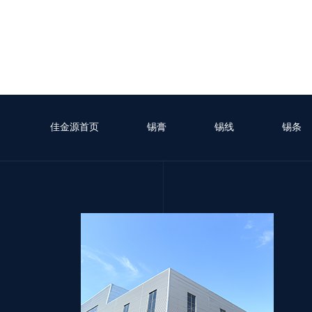
佳金源首页
锡膏
锡线
锡条