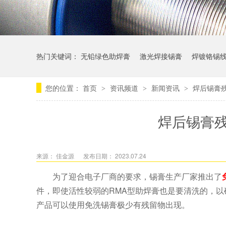
热门关键词：
无铅绿色助焊膏
激光焊接锡膏
焊镀铬锡
您的位置：
首页
资讯频道
新闻资讯
焊后锡膏
>
>
>
焊后锡膏
来源： 佳金源
发布日期： 2023.07.24
为了迎合电子厂商的要求，锡膏生产厂家推出了
件，即使活性较弱的RMA型助焊膏也是要清洗的，
产品可以使用免洗锡膏极少有残留物出现。