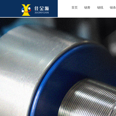
首页
锡膏
锡线
锡条