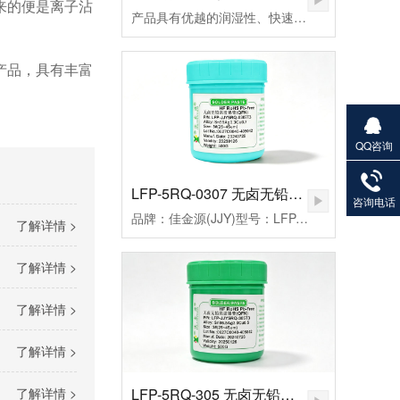
来的便是离子沾
产品具有优越的润湿性、快速点焊、拖焊、低残留和免清洗等特点，符合国际环保ROHS、REACH、PAHs、Phthalates等标准的限制，还从而帮您实现环保发展无忧无虑。
产品，具有丰富
QQ咨询
27901383
82
LFP-5RQ-0307 无卤无铅高温锡膏
咨询电话
品牌：佳金源(JJY)型号：LFP-JJY5RQ-0307T3合金成分：Sn99Ag0.3Cu0.7颗粒度：3#(25-45um）粘度：190±20Pa.S活性：高活性熔点：221-227℃峰值温度：235-255（℃）规格：500克/瓶
了解详情 >
了解详情 >
了解详情 >
了解详情 >
LFP-5RQ-305 无卤无铅高温锡膏
了解详情 >