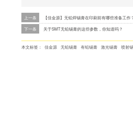
上一条
【佳金源】无铅焊锡膏在印刷前有哪些准备工作
下一条
关于SMT无铅锡膏的这些参数，你知道吗？
本文标签：
佳金源
无铅锡膏
有铅锡膏
激光锡膏
喷射