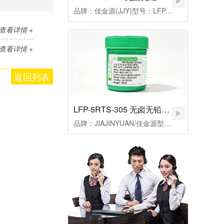
品牌：佳金源(JJY)型号：LFP-JJY5RQ-305T3合金成分：Sn96.5Ag3.0Cu0.5颗粒度：3#(25-45um）粘度：190±20Pa.S活性：高活性熔点：217℃峰值温度：235-255（℃）规格：500克/瓶
查看详情 +
查看详情 +
返回列表
LFP-5RTS-305 无卤无铅高温锡膏
品牌：JIAJINYUAN/佳金源型号：LFP-JJY5RTS-305T3合金成分：Sn96.5Ag3.0Cu0.5颗粒度：3#(25-45um）粘度：185±20Pa.S活性：较高活性熔点：217℃峰值温度：235-255℃规格：500克/瓶