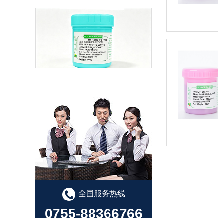
LFP-5RTS-0307 无卤无铅高温锡膏
有铅锡膏选型指南
全国服务热线
0755-88366766