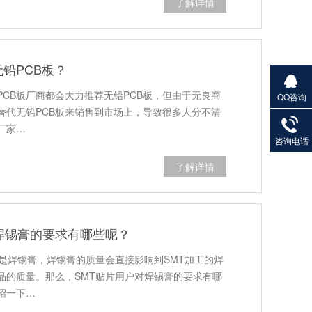
了解详情
铅PCB板？
CB板厂商都会大力推荐无铅PCB板，但由于无良商
QQ咨询
27901383
替代无铅PCB板来销售到市场上，导致很多人分不清
82
厂家…
咨询电话
了解详情
焊锡膏的要求有哪些呢？
是焊锡膏，焊锡膏的质量会直接影响到SMT加工的焊
品的质量。那么，SMT贴片用户对焊锡膏的要求有哪
绍一下…