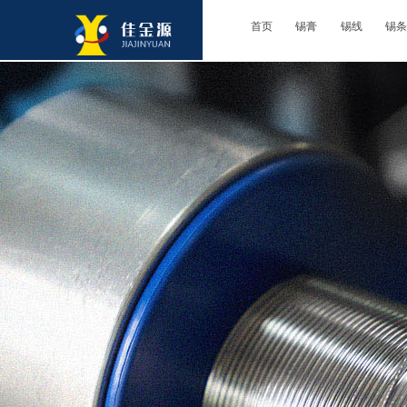
首页
锡膏
锡线
锡条