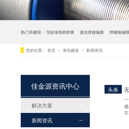
热门关键词：
无铅绿色助焊膏
激光焊接锡膏
焊镀铬锡
您的位置：
首页
资讯频道
新闻资讯
>
>
佳金源资讯中心
头条
一
解决方案
越
LFP-5RR-0307 零卤和REACH无铅高温锡膏
不
新闻资讯