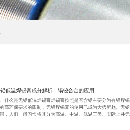
线
无铅低温焊锡膏成分解析：锡铋合金的应用
、什么是无铅低温焊锡膏焊锡膏按照是否含铅主要分为有铅焊锡
的高环保要求的限制，无铅焊锡膏的使用已成为大势所趋。无铅
同，人们一般习惯将其分为高温、中温、低温三类。实际上并无