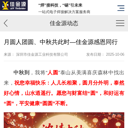
“焊”接科技，“锡”引未来
一站式电子焊接解决方案服务商
佳金源动态
月圆人团圆、中秋共此时—佳金源感恩同行
来源： 深圳市佳金源工业科技有限公司
发布日期： 2025-10-06
中秋到
，我将“
人圆
”泰山从美满喜庆森林中找出
来，
祝您幸福快乐：人儿长相聚，圆月分外明，泰然
好心情，山水逍遥行。愿您与财富结“圆”，和好运有
“圆”，平安健康“圆圆”不断。