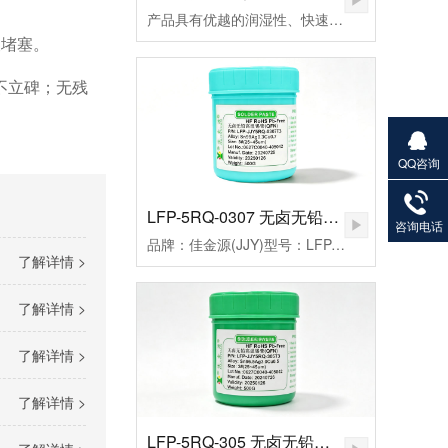
产品具有优越的润湿性、快速点焊、拖焊、低残留和免清洗等特点，符合国际环保ROHS、REACH、PAHs、Phthalates等标准的限制，还从而帮您实现环保发展无忧无虑。
被堵塞。
不立碑；无残
QQ咨询
27901383
82
LFP-5RQ-0307 无卤无铅高温锡膏
咨询电话
品牌：佳金源(JJY)型号：LFP-JJY5RQ-0307T3合金成分：Sn99Ag0.3Cu0.7颗粒度：3#(25-45um）粘度：190±20Pa.S活性：高活性熔点：221-227℃峰值温度：235-255（℃）规格：500克/瓶
了解详情 >
了解详情 >
了解详情 >
了解详情 >
LFP-5RQ-305 无卤无铅高温锡膏