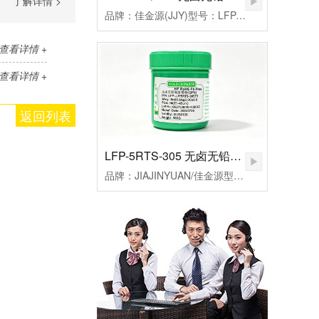
了解详情 >
品牌：佳金源(JJY)型号：LFP-JJY5RQ-305T3合金成分：Sn96.5Ag3.0Cu0.5颗粒度：3#(25-45um）粘度：190±20Pa.S活性：高活性熔点：217℃峰值温度：235-255（℃）规格：500克/瓶
查看详情 +
查看详情 +
返回列表
LFP-5RTS-305 无卤无铅高温锡膏
品牌：JIAJINYUAN/佳金源型号：LFP-JJY5RTS-305T3合金成分：Sn96.5Ag3.0Cu0.5颗粒度：3#(25-45um）粘度：185±20Pa.S活性：较高活性熔点：217℃峰值温度：235-255℃规格：500克/瓶