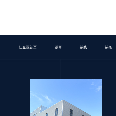
佳金源首页
锡膏
锡线
锡条