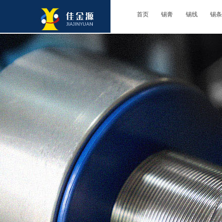
首页
锡膏
锡线
锡条