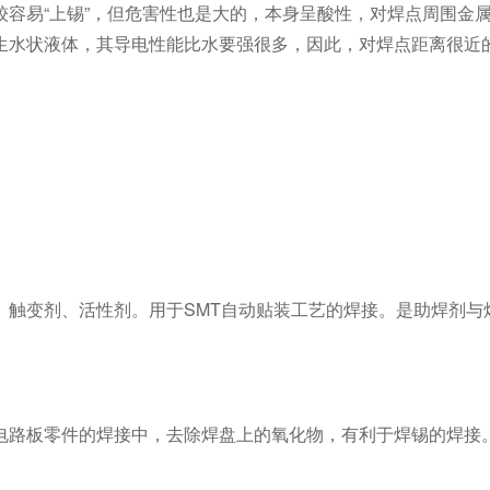
容易“上锡”，但危害性也是大的，本身呈酸性，对焊点周围金
生水状液体，其导电性能比水要强很多，因此，对焊点距离很近
、触变剂、活性剂。用于SMT自动贴装工艺的焊接。是助焊剂与
电路板零件的焊接中，去除焊盘上的氧化物，有利于焊锡的焊接