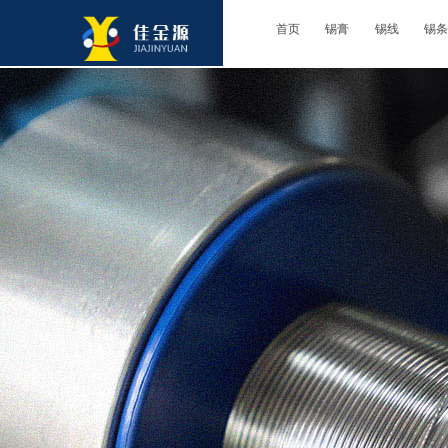
首页
锡膏
锡线
锡条