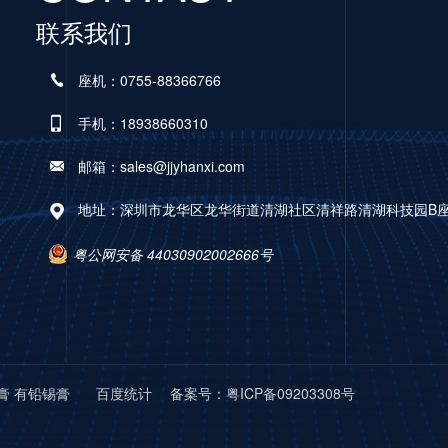
联系我们
座机：0755-88366766
手机：18938660310
邮箱：sales@jjyhanxi.com
地址：深圳市龙华区龙华街道清湖社区清祥路清湖科技园B座A
粤公网安备 44030902002666号
膏 有铅锡膏
百度统计 备案号：
粤ICP备09203308号