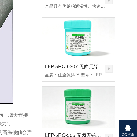
产品具有优越的润湿性、快速点焊、拖焊、低残留和免清洗等特点，符合国际环保ROHS、REACH、PAHs、Phthalates等标准的限制，还从而帮您实现环保发展无忧无虑。
LFP-5RQ-0307 无卤无铅高温锡膏
品牌：佳金源(JJY)型号：LFP-JJY5RQ-0307T3合金成分：Sn99Ag0.3Cu0.7颗粒度：3#(25-45um）粘度：190±20Pa.S活性：高活性熔点：221-227℃峰值温度：235-255（℃）规格：500克/瓶
油污、增大焊接
力”。
的高温接触会产
LFP-5RQ-305 无卤无铅高温锡膏
QQ咨询