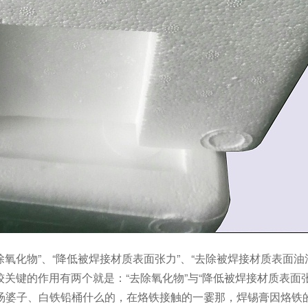
除氧化物”、“降低被焊接材质表面张力”、“去除被焊接材质表面
较关键的作用有两个就是：“去除氧化物”与“降低被焊接材质表面张
汤婆子、白铁铅桶什么的，在烙铁接触的一霎那，焊锡膏因烙铁