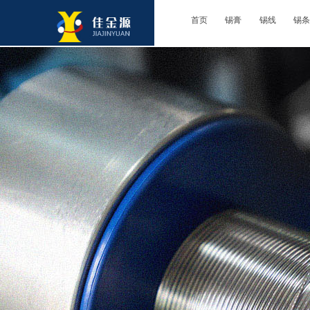
首页
锡膏
锡线
锡条