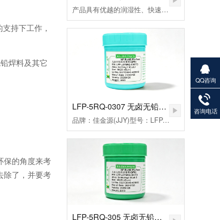
产品具有优越的润湿性、快速点焊、拖焊、低残留和免清洗等特点，符合国际环保ROHS、REACH、PAHs、Phthalates等标准的限制，还从而帮您实现环保发展无忧无虑。
的支持下工作，
无铅焊料及其它
QQ咨询
27901383
82
LFP-5RQ-0307 无卤无铅高温锡膏
咨询电话
品牌：佳金源(JJY)型号：LFP-JJY5RQ-0307T3合金成分：Sn99Ag0.3Cu0.7颗粒度：3#(25-45um）粘度：190±20Pa.S活性：高活性熔点：221-227℃峰值温度：235-255（℃）规格：500克/瓶
环保的角度来考
去除了，并要考
LFP-5RQ-305 无卤无铅高温锡膏