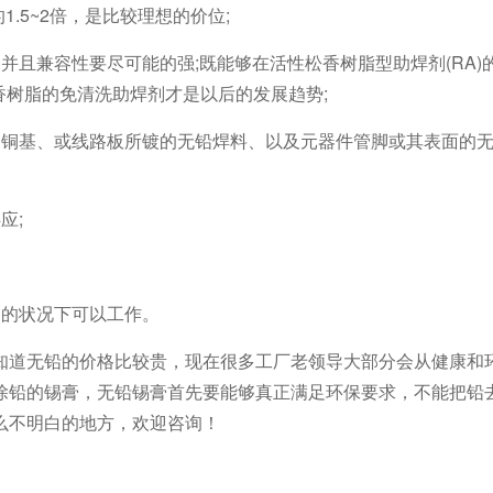
.5~2倍，是比较理想的价位;
并且兼容性要尽可能的强;既能够在活性松香树脂型助焊剂(RA)
香树脂的免清洗助焊剂才是以后的发展趋势;
的铜基、或线路板所镀的无铅焊料、以及元器件管脚或其表面的
应;
备的状况下可以工作。
知道无铅的价格比较贵，现在很多工厂老领导大部分会从健康和
除铅的锡膏，无铅锡膏首先要能够真正满足环保要求，不能把铅
么不明白的地方，欢迎咨询！