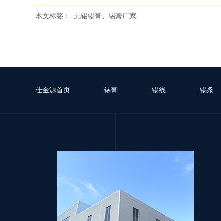
本文标签：
无铅锡膏、锡膏厂家
佳金源首页
锡膏
锡线
锡条