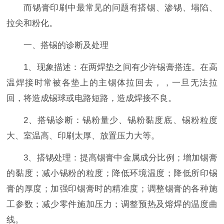
而锡膏印刷中最常见的问题有搭锡、渗锡、塌陷、
拉尖和粉化。
一、搭锡的诊断及处理
1、现象描述：在两焊垫之间有少许锡膏搭连。在高
温焊接时常被各垫上的主锡体拉回去，，一旦无法拉
回，将造成锡球或电路短路，造成焊接不良。
2、搭锡诊断：锡粉量少、锡粉黏度底、锡粉粒度
大、室温高、印刷太厚、放置压力大等。
3、搭锡处理：提高锡膏中金属成分比例；增加锡膏
的黏度；减小锡粉的粒度；降低环境温度；降低所印锡
膏的厚度；加强印锡膏时的精准度；调整锡膏的各种施
工参数；减少零件施加压力；调整预热及熔焊的温度曲
线。