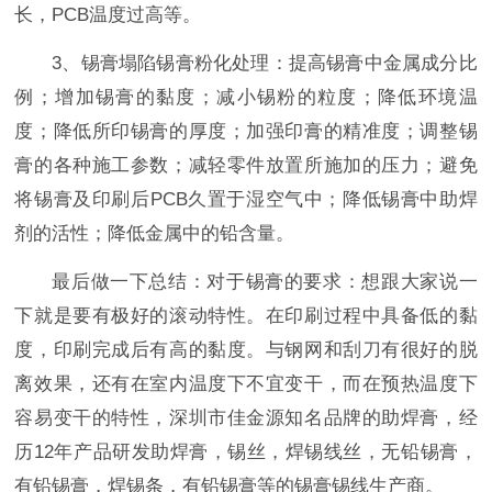
长，PCB温度过高等。
3、锡
膏塌陷锡膏粉化处理：提高锡膏中金属成分比
例；增加锡膏的黏度；减小锡粉的粒度；降低环境温
度；降低所印锡膏的厚度；加强印膏的精准度；调整锡
膏的各种施工参数；减轻零件放置所施加的压力；避免
将锡膏及印刷后PCB久置于湿空气中；降低锡膏中助焊
剂的活性；降低金属中的铅含量。
最后做一下总结：对于锡膏的要求：想跟大家说一
下就是要有极好的滚动特性。在印刷过程中具备低的黏
度，印刷完成后有高的黏度。与钢网和刮刀有很好的脱
离效果，还有在室内温度下不宜变干，而在预热温度下
容易变干的特性，深圳市佳金源知名品牌的助焊膏，经
历12年产品研发助焊膏，锡丝，焊锡线丝，无铅锡膏，
有铅锡膏，焊锡条，有铅锡膏等的锡膏锡线生产商。