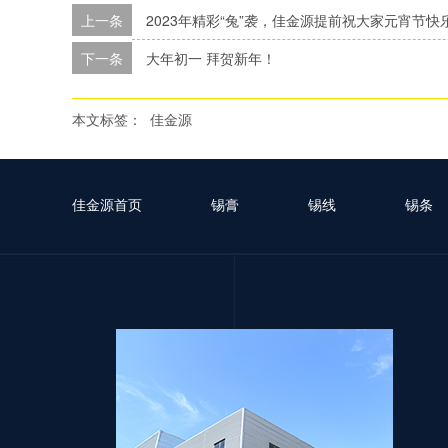
上一条
2023年精彩“兔”袭，佳金源提前祝大家元宵节快
下一条
大年初一 拜贺新年！
本文标签：
佳金源
佳金源首页
锡膏
锡线
锡条