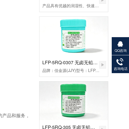
产品具有优越的润湿性、快速点焊、拖焊、低残留和免清洗等特点，符合国际环保ROHS、REACH、PAHs、Phthalates等标准的限制，还从而帮您实现环保发展无忧无虑。
QQ咨询
27901383
LFP-5RQ-0307 无卤无铅高温锡膏
82
咨询电话
品牌：佳金源(JJY)型号：LFP-JJY5RQ-0307T3合金成分：Sn99Ag0.3Cu0.7颗粒度：3#(25-45um）粘度：190±20Pa.S活性：高活性熔点：221-227℃峰值温度：235-255（℃）规格：500克/瓶
的产品和服务，
LFP-5RQ-305 无卤无铅高温锡膏