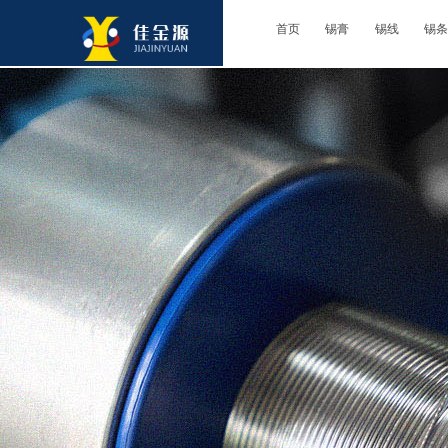
首页
锡膏
锡线
锡条