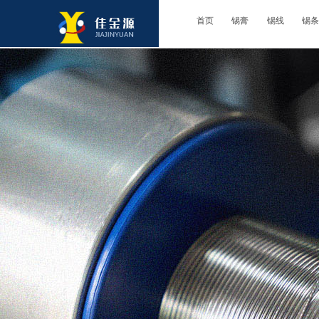
首页
锡膏
锡线
锡条