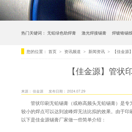
热门关键词：
无铅绿色助焊膏
激光焊接锡膏
焊镀铬锡
您的位置：
首页
资讯频道
新闻资讯
【佳金源
>
>
>
【佳金源】管状
来源： 佳金源
发布日期： 2024.07.29
管状印刷无铅锡膏（或称高频头无铅锡膏）是专
较小的焊点可以达到波峰焊无法比拟的效果。由于印
以下是佳金源锡膏厂家做一些简单介绍：