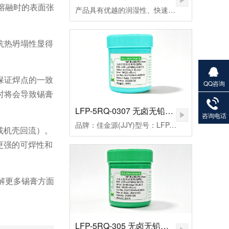
熔融时的表面张
产品具有优越的润湿性、快速点焊、拖焊、低残留和免清洗等特点，符合国际环保ROHS、REACH、PAHs、Phthalates等标准的限制，还从而帮您实现环保发展无忧无虑。
抗热坍塌性显得
保证焊点的一致
QQ咨询
时将会导致锡膏
27901383
82
LFP-5RQ-0307 无卤无铅高温锡膏
咨询电话
品牌：佳金源(JJY)型号：LFP-JJY5RQ-0307T3合金成分：Sn99Ag0.3Cu0.7颗粒度：3#(25-45um）粘度：190±20Pa.S活性：高活性熔点：221-227℃峰值温度：235-255（℃）规格：500克/瓶
或机壳回流）。
更强的可焊性和
解更多锡膏方面
LFP-5RQ-305 无卤无铅高温锡膏