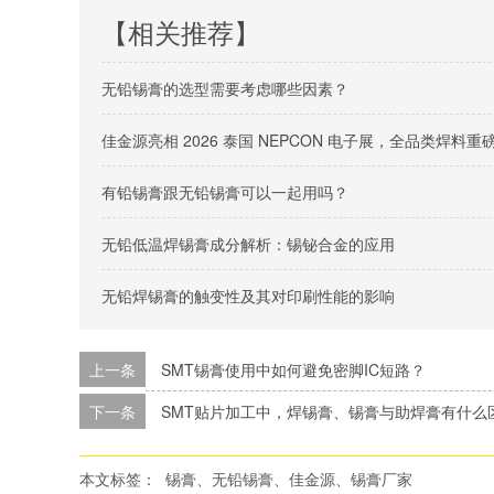
【相关推荐】
无铅锡膏的选型需要考虑哪些因素？
佳金源亮相 2026 泰国 NEPCON 电子展，全品类焊
有铅锡膏跟无铅锡膏可以一起用吗？
无铅低温焊锡膏成分解析：锡铋合金的应用
无铅焊锡膏的触变性及其对印刷性能的影响
上一条
SMT锡膏使用中如何避免密脚IC短路？
下一条
SMT贴片加工中，焊锡膏、锡膏与助焊膏有什么
本文标签：
锡膏、无铅锡膏、佳金源、锡膏厂家