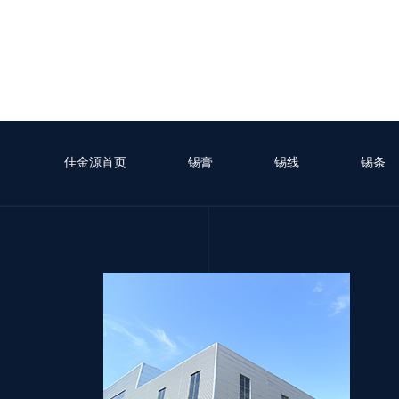
佳金源首页
锡膏
锡线
锡条