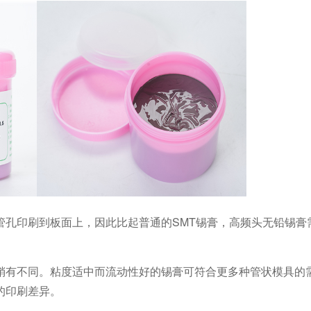
管孔印刷到板面上，因此比起普通的SMT锡膏，高频头无铅锡膏
稍有不同。粘度适中而流动性好的锡膏可符合更多种管状模具的
的印刷差异。