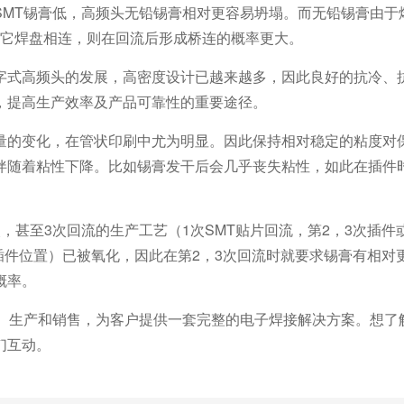
SMT锡膏低，高频头无铅锡膏相对更容易坍塌。而无铅锡膏由于
与其它焊盘相连，则在回流后形成桥连的概率更大。
字式高频头的发展，高密度设计已越来越多，因此良好的抗冷、
，提高生产效率及产品可靠性的重要途径。
量的变化，在管状印刷中尤为明显。因此保持相对稳定的粘度对
伴随着粘性下降。比如锡膏发干后会几乎丧失粘性，如此在插件
，甚至3次回流的生产工艺（1次SMT贴片回流，第2，3次插件
（插件位置）已被氧化，因此在第2，3次回流时就要求锡膏有相对
概率。
发、生产和销售，为客户提供一套完整的电子焊接解决方案。想了
们互动。