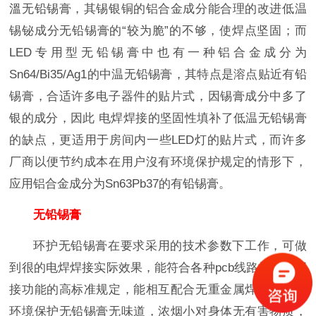
溫无铅锡膏，其锡银铜的铝合金成分能合理的改进低温
锡铋成分无铅锡膏的“较为脆”的不够，使焊点坚固；而
LED专用型无铅锡膏中也有一种铝合金成分为
Sn64/Bi35/Ag1的中温无铅锡膏，其特点是溶点贴近有铅
锡膏，合适许多电子器件的贴片式，因锡膏成分中多了
银的成分，因此 电焊焊接的坚固性填补了低温无铅锡膏
的缺点，更适用于房间内一些LED灯的贴片式，而许多
厂商以便节约成本在用户沒有环境保护规定的情形下，
应用铝合金成分为Sn63Pb37的有铅锡膏。
无铅锡膏
环护无铅锡膏在要求采用的技术参数下工作，可做
到很的电焊焊接实际效果，能符合各种pcb线路板电焊焊
接功能的高标准规定，能相互配合无重金属焊料应用；
环境保护无铅锡膏无味道，浓烟小对身体无有害物质，