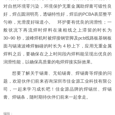
对自然环境零污染，环境保护无重金属助焊膏可锻性良
好，焊点圆润明亮，透锡特性好，焊后的PCBA表层整平
匀称，光滑度好味道小。 环护要有优良的润滑性；一
般状况下再流焊时焊料在液相线之上滞留的时长为
30~90 秒，波峰焊机时被焊接钢管脚及pcb线路板基钢板
面与锡液波峰焊触碰的时长为 4 秒上下，应用无重金属
焊料之后，要确保在之上时间段内焊料能呈现出优良的
润滑性能，以确保高质量的电焊焊接实际效果。
想要了解关于锡膏、无铅锡膏、焊锡膏等焊接的问
题，欢迎伙伴们前来咨询深圳市佳金源工业科技有限公
司，一起来学习成长吧！佳金源品牌的焊锡丝、焊锡
膏、焊锡条，随时期待伙伴们前来一起拿走。
编辑：