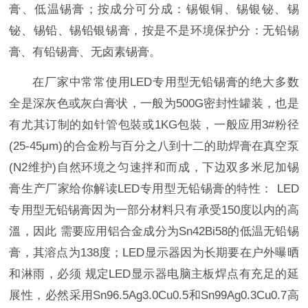
膏、低温锡膏；按成分可分成：锡银铜、锡银铋、锡
铋、锡铅、锡铅银锡膏，按是不是环境保护分：无铅锡
膏、有铅锡膏、无卤素锡膏。
在厂家中常常使用LED专用型无铅锡膏的绝大多数
全是深灰色或灰白膏状，一般为500G密封性罐装，也是
有尤其订制的如针管包裝或1KG包裝，一般应用3#粉径
(25-45μm)的合金粉与百分之八到十二的助焊膏在真空泵
(N2维护)自然环境之匀速拌和而成，下边双多米尼加锡
膏生产厂家给你解读LED专用型无铅锡膏的特性： LED
专用型无铅锡膏因为一部分材料只有承受150度以内的高
溫，因此 需要应用铝合金成分为Sn42Bi58的低温无铅锡
膏，其溶点为138度；LED显示器因为长期要在户外曝晒
和淋雨，必须 规定LED显示器电脑主板焊点有充足的延
展性，必然采用Sn96.5Ag3.0Cu0.5和Sn99Ag0.3Cu0.7高