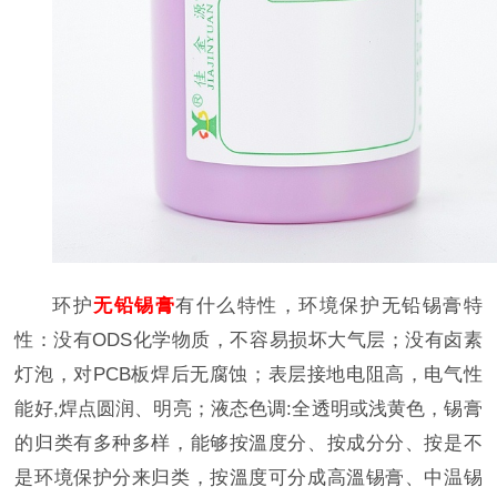
环护
无铅锡膏
有什么特性，环境保护无铅锡膏特
性：没有ODS化学物质，不容易损坏大气层；没有卤素
灯泡，对PCB板焊后无腐蚀；表层接地电阻高，电气性
能好,焊点圆润、明亮；液态色调:全透明或浅黄色，锡膏
的归类有多种多样，能够按溫度分、按成分分、按是不
是环境保护分来归类，按溫度可分成高溫锡膏、中温锡