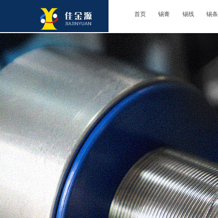
首页
锡膏
锡线
锡条