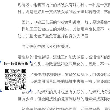
现阶段，销售市场上的烙铁头有好几种，一种是一支
种，则是把好几千支烙铁头放到蓝子里翻转电镀工艺
因此，电镀工艺层的匀称度和紧度一般，易遭受毁坏
一样加工工艺做出去的烙铁头，其使用寿命长度不一
短，并且比较严重危害点焊自身的光泽度
与助焊剂中的活性剂有关系。
活性剂的活性越强，浸蚀工作能力越强，当活性剂的
会危害烙铁头，导致变黑和空气氧化的，因此，不一
客户的操作步骤相关联，靠谱的状况下，电烙铁电焊
下，可从锡线用后甩出去的锡堆中去擦一擦，避免助
锡线中，助焊剂的尺寸也是有关联的，助焊剂成分多
度调少点，但会间接性的危害到锡线的电焊焊接实际
轻度锡的锡条活性剂对锡条而言，活性要好些，易浸