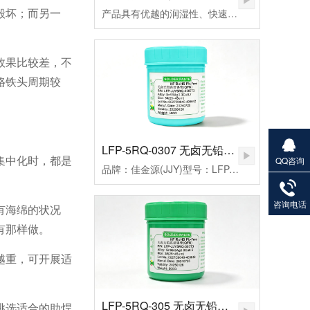
毁坏；而另一
产品具有优越的润湿性、快速点焊、拖焊、低残留和免清洗等特点，符合国际环保ROHS、REACH、PAHs、Phthalates等标准的限制，还从而帮您实现环保发展无忧无虑。
效果比较差，不
烙铁头周期较
LFP-5RQ-0307 无卤无铅高温锡膏
集中化时，都是
QQ咨询
品牌：佳金源(JJY)型号：LFP-JJY5RQ-0307T3合金成分：Sn99Ag0.3Cu0.7颗粒度：3#(25-45um）粘度：190±20Pa.S活性：高活性熔点：221-227℃峰值温度：235-255（℃）规格：500克/瓶
27901383
82
咨询电话
有海绵的状况
有那样做。
越重，可开展适
LFP-5RQ-305 无卤无铅高温锡膏
挑选适合的助焊