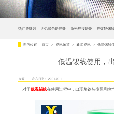
热门关键词：
无铅绿色助焊膏
激光焊接锡膏
焊镀铬锡
您的位置：
首页
资讯频道
新闻资讯
低温锡线
>
>
>
低温锡线使用，
来源：
发布日期： 2021.02.11
对于
低温锡线
在使用过程中，出现烙铁头变黑和空