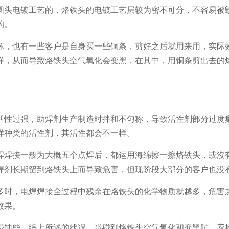
圆头电镀工艺的，烙铁头的电镀工艺层较为密不可分，不容易被
的。
，也有一些客户是自身买一些铜条，剪好之后就用来用，实际
样，从而导致烙铁头空气氧化会变黑，在其中，用铜条剪出去的
活性过强，助焊剂生产制造时拌和不匀称，导致活性剂部分过度
样种类的活性剂，其活性都会不一样。
焊接一般为大概五个点焊后，都运用海绵擦一擦烙铁头，或沒
焊剂长期留到烙铁头上而导致危害，但现阶段大部分的客户也没
时，电焊焊接全过程中残余在烙铁头的化学物质就越多，危害
效果。
蚀些。综上所述的状况，当碰到烙铁头空气氧化和变黑时，应