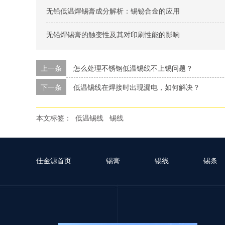
无铅低温焊锡膏成分解析：锡铋合金的应用
无铅焊锡膏的触变性及其对印刷性能的影响
上一条
怎么处理不锈钢低温锡线不上锡问题？
下一条
低温锡线在焊接时出现漏电，如何解决？
本文标签：
低温锡线
锡线
佳金源首页
锡膏
锡线
锡条