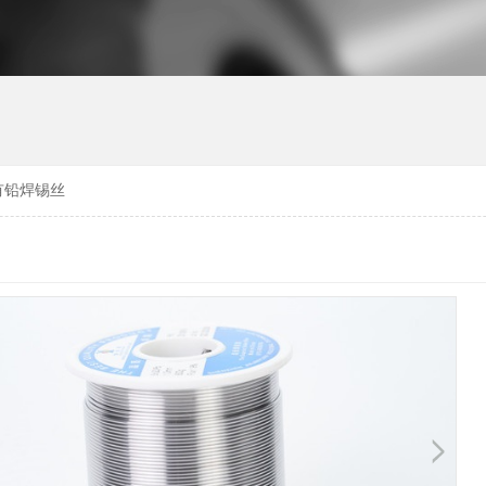
有铅焊锡丝