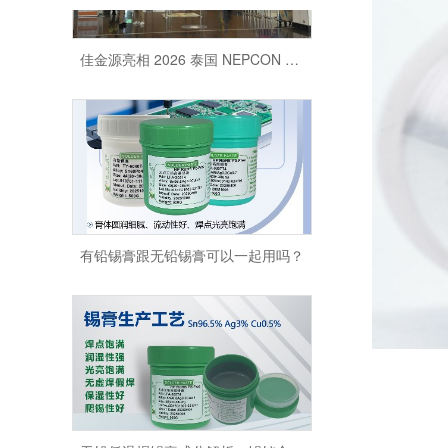
佳金源亮相 2026 泰国 NEPCON 电子展，全品类焊料重磅展出，高性能锡膏方案成展会焦点
有铅锡膏跟无铅锡膏可以一起用吗？
无铅低温焊锡膏成分解析：锡铋合金的应用