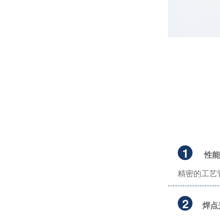
无铅锡膏的选型需要考虑哪些因素？
佳金源亮相 2026 泰国 NEPCON 电子展，全品类焊料重磅展出，高性能锡膏方案成展会焦点
1
性能
精密的工艺
有铅锡膏跟无铅锡膏可以一起用吗？
2
焊点