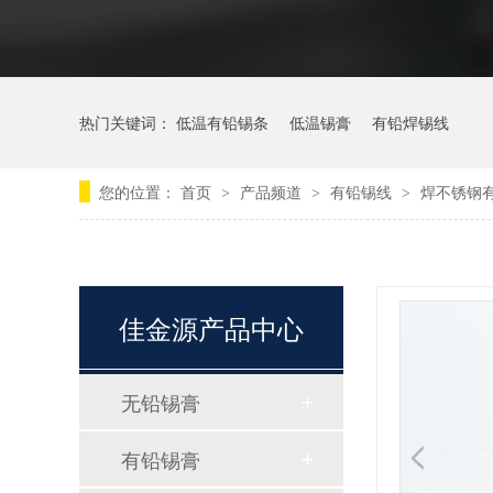
热门关键词：
低温有铅锡条
低温锡膏
有铅焊锡线
您的位置：
首页
产品频道
有铅锡线
焊不锈钢
>
>
>
佳金源产品中心
无铅锡膏
有铅锡膏