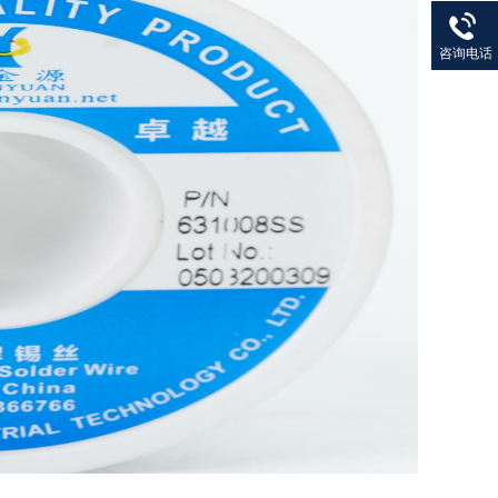
27901383
82
咨询电话