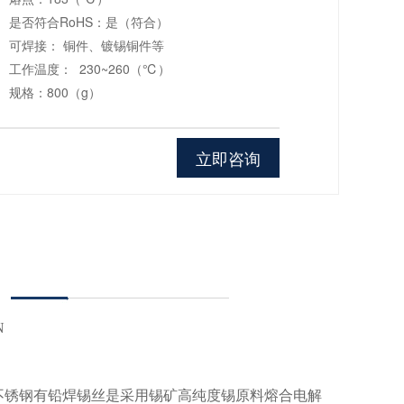
是否符合RoHS：是（符合）
可焊接： 铜件、镀锡铜件等
工作温度： 230~260（℃）
规格：800（g）
立即咨询
N
不锈钢有铅焊锡丝是采用锡矿高纯度锡原料熔合电解