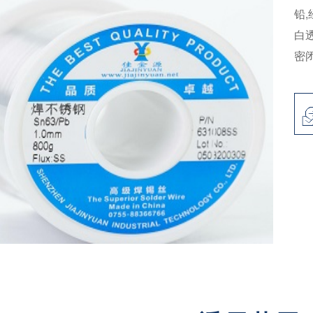
铅
白
密