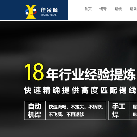
首页
锡膏
锡线
锡条