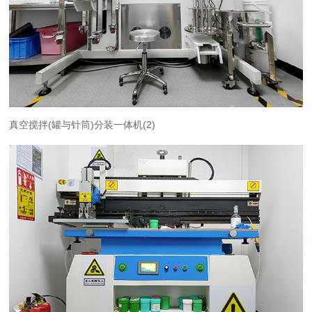
真空搅拌(罐与针筒)分装一体机(2)