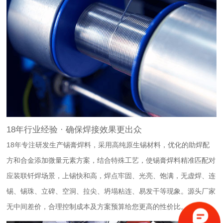
18年行业经验 · 确保焊接效果更出众
18年专注研发生产锡膏焊料，采用高纯原生锡材料，优化的助焊配
方和合金添加微量元素方案，结合特殊工艺，使锡膏焊料精准匹配对
应装联钎焊场景，上锡快和高，焊点牢固、光亮、饱满，无虚焊、连
锡、锡珠、立碑、空洞、拉尖、坍塌粘连、易发干等现象。源头厂家
无中间差价，合理控制成本及方案预算给您更高的性价比。