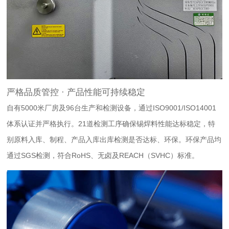
严格品质管控 · 产品性能可持续稳定
自有5000米厂房及96台生产和检测设备，通过ISO9001/ISO14001
体系认证并严格执行。21道检测工序确保锡焊料性能达标稳定，特
别原料入库、制程、产品入库出库检测是否达标、环保。环保产品均
通过SGS检测，符合RoHS、无卤及REACH（SVHC）标准。