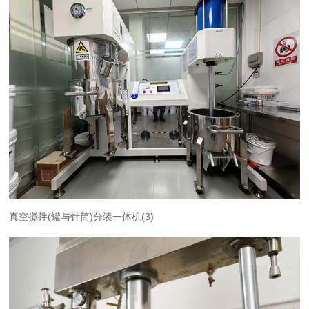
真空搅拌(罐与针筒)分装一体机(3)