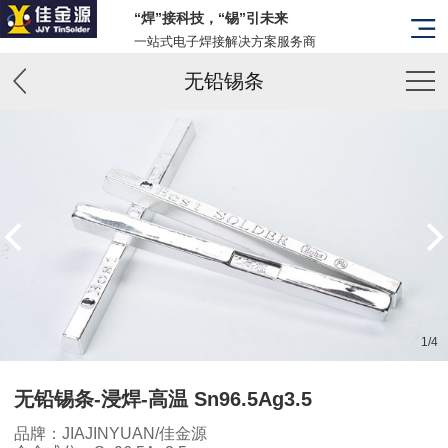
“焊”接科技，“锡”引未来
一站式电子焊接解决方案服务商
无铅锡条
1
/
4
无铅锡条-浸焊-高温 Sn96.5Ag3.5
品牌：JIAJINYUAN/佳金源