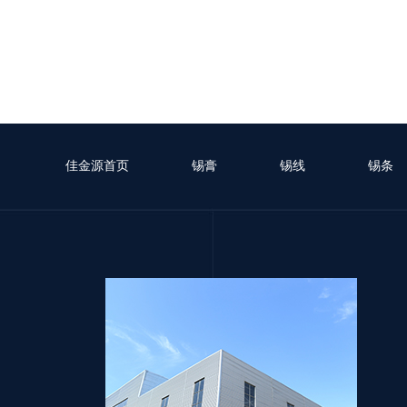
佳金源首页
锡膏
锡线
锡条