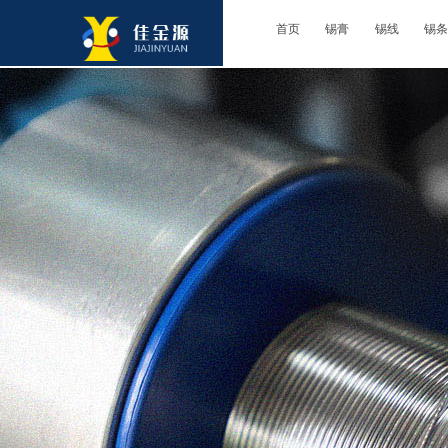
首页
锡膏
锡线
锡条