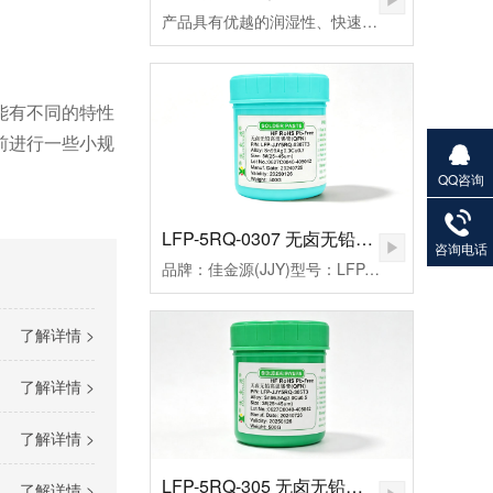
产品具有优越的润湿性、快速点焊、拖焊、低残留和免清洗等特点，符合国际环保ROHS、REACH、PAHs、Phthalates等标准的限制，还从而帮您实现环保发展无忧无虑。
能有不同的特性
前进行一些小规
QQ咨询
27901383
82
LFP-5RQ-0307 无卤无铅高温锡膏
咨询电话
品牌：佳金源(JJY)型号：LFP-JJY5RQ-0307T3合金成分：Sn99Ag0.3Cu0.7颗粒度：3#(25-45um）粘度：190±20Pa.S活性：高活性熔点：221-227℃峰值温度：235-255（℃）规格：500克/瓶
了解详情 >
了解详情 >
了解详情 >
LFP-5RQ-305 无卤无铅高温锡膏
了解详情 >