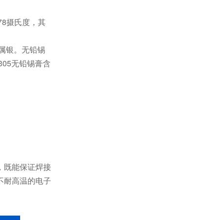
78摄氏度，其
金属银。无铅锡
305无铅锡膏含
，既能保证焊接
不耐高温的电子