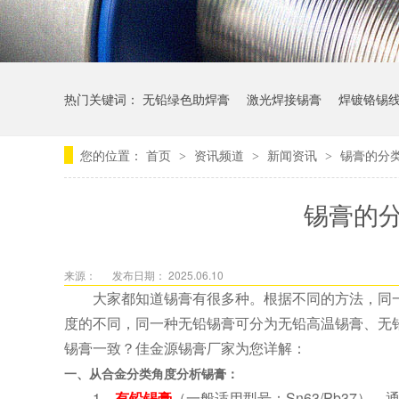
热门关键词：
无铅绿色助焊膏
激光焊接锡膏
焊镀铬锡
您的位置：
首页
资讯频道
新闻资讯
锡膏的分
>
>
>
锡膏的
来源：
发布日期： 2025.06.10
大家都知道锡膏有很多种。根据不同的方法，同
度的不同，同一种无铅锡膏可分为无铅高温锡膏、无
锡膏一致？佳金源锡膏厂家为您详解：
一、从合金分类角度分析锡膏：
1、
有铅锡膏
（一般适用型号：Sn63/Pb37