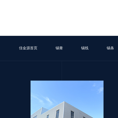
佳金源首页
锡膏
锡线
锡条