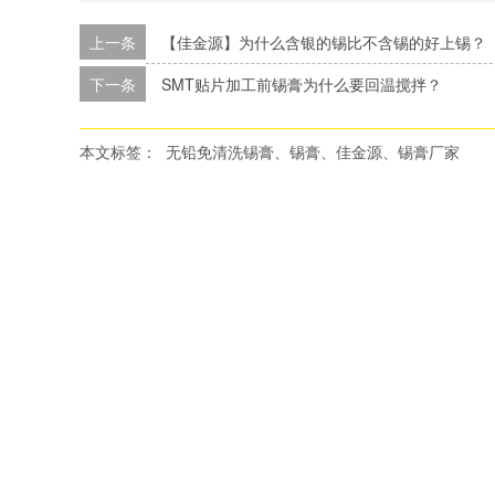
上一条
【佳金源】为什么含银的锡比不含锡的好上锡？
下一条
SMT贴片加工前锡膏为什么要回温搅拌？
本文标签：
无铅免清洗锡膏、锡膏、佳金源、锡膏厂家