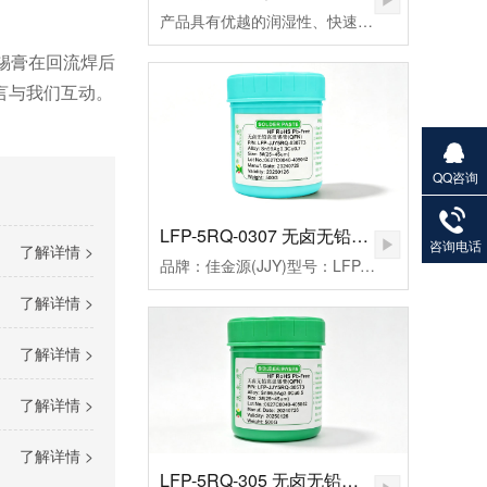
产品具有优越的润湿性、快速点焊、拖焊、低残留和免清洗等特点，符合国际环保ROHS、REACH、PAHs、Phthalates等标准的限制，还从而帮您实现环保发展无忧无虑。
锡膏在回流焊后
言与我们互动。
QQ咨询
27901383
82
LFP-5RQ-0307 无卤无铅高温锡膏
咨询电话
了解详情 >
品牌：佳金源(JJY)型号：LFP-JJY5RQ-0307T3合金成分：Sn99Ag0.3Cu0.7颗粒度：3#(25-45um）粘度：190±20Pa.S活性：高活性熔点：221-227℃峰值温度：235-255（℃）规格：500克/瓶
了解详情 >
了解详情 >
了解详情 >
了解详情 >
LFP-5RQ-305 无卤无铅高温锡膏