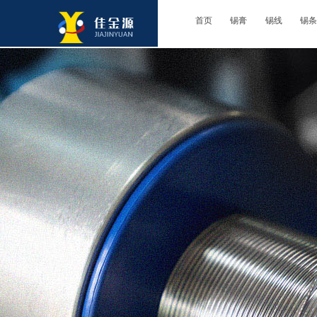
首页
锡膏
锡线
锡条