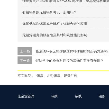
佳金源亮相 2026 泰国 NEPCON 电子展，全品类焊
有铅锡膏跟无铅锡膏可以一起用吗？
无铅低温焊锡膏成分解析：锡铋合金的应用
无铅焊锡膏的触变性及其对印刷性能的影响
上一条
免清洗环保无铅焊锡丝材料使用时的正确方法有
下一条
焊锡丝中的松香对焊接的流畅性有没有作用？
本文标签：
锡膏、无铅锡膏、锡膏厂家
佳金源首页
锡膏
锡线
锡条