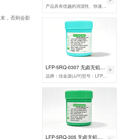
产品具有优越的润湿性、快速点焊、拖焊、低残留和免清洗等特点，符合国际环保ROHS、REACH、PAHs、Phthalates等标准的限制，还从而帮您实现环保发展无忧无虑。
粉末，否则会影
LFP-5RQ-0307 无卤无铅高温锡膏
品牌：佳金源(JJY)型号：LFP-JJY5RQ-0307T3合金成分：Sn99Ag0.3Cu0.7颗粒度：3#(25-45um）粘度：190±20Pa.S活性：高活性熔点：221-227℃峰值温度：235-255（℃）规格：500克/瓶
LFP-5RQ-305 无卤无铅高温锡膏