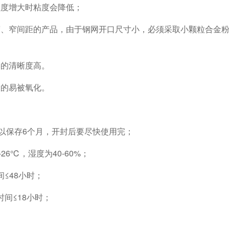
粒度增大时粘度会降低；
度、窄间距的产品，由于钢网开口尺寸小，必须采取小颗粒合金
形的清晰度高。
大的易被氧化。
可以保存6个月，开封后要尽快使用完；
26℃，湿度为40-60%；
≤48小时；
间≤18小时；