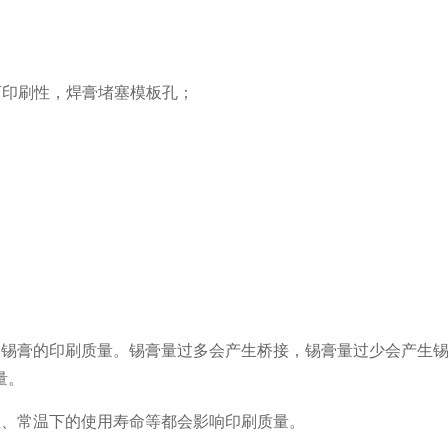
可印刷性，焊膏堵塞模板孔；
了锡膏的印刷质量。锡膏量过多会产生桥接，锡膏量过少会产生
量。
性、常温下的使用寿命等都会影响印刷质量。