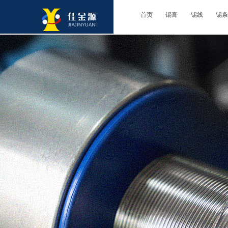
首页
锡膏
锡线
锡条