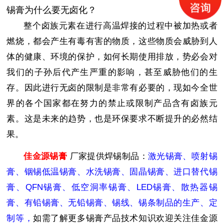
锡膏为什么要无卤化？
整个卤族元素在进行高温焊接的过程中被加热或者
燃烧，都会产生有毒有害的物质，这些物质会威胁到人
体的健康、环境的保护，如何长期使用排放，势必会对
我们的子孙后代产生严重的影响，甚至威胁他们的生
存。因此进行无卤的限制是非常有必要的，现如今全世
界的各个国家都在努力的禁止或限制产品含有卤族元
素。这是未来的趋势，也是环保要求不断提升的必然结
果。
佳金源锡膏
厂家提供焊锡制品：
激光锡膏、喷射锡
膏、铟锡低温锡膏、水洗锡膏、固晶锡膏、进口替代锡
膏、QFN锡膏、低空洞率锡膏、LED锡膏、散热器锡
膏、有铅锡膏、无铅锡膏、锡线、锡条制品的生产、定
制等，
如需了解更多锡膏产品技术知识欢迎关注佳金源