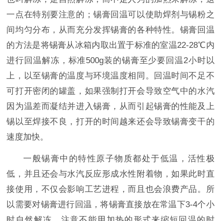
一点在特别要注意的；锡膏回温可以使助焊剂与锡粉之
间均匀分布，从而充分发挥锡膏的各种特性。锡膏回温
的方法是将锡膏从冰箱内取出置于标准的室温22-28℃内
进行回温解冻，标准500g装的锡膏至少要回温2小时以
上，以至锡膏的温度与环境温度相同。回温时间不足不
可打开密闭的罐盖，如果强制打开会导致空气中的水汽
因为温差而凝结并进入锡膏，从而引起锡膏的性能及上
锡以至焊接不良，打开的时间越来还会导致锡膏变干的
速度加快。
一般锡膏中的特性原子物质都处于低温，活性极
低，并且还会与水汽反应形成水性附着物，如果此时直
接使用，不仅会影响工艺进程，而且也会浪费产品。所
以需要对锡膏进行回温，将锡膏直接放在常温下3-4个小
时自然解冻，注意不能用加热的形式来缩短回温的时