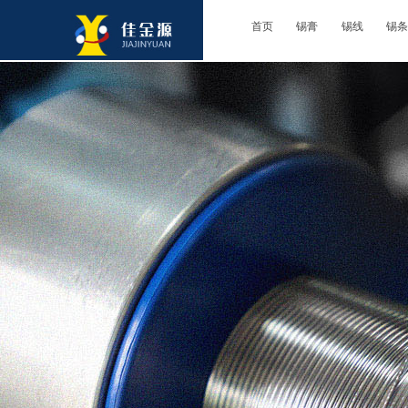
首页
锡膏
锡线
锡条