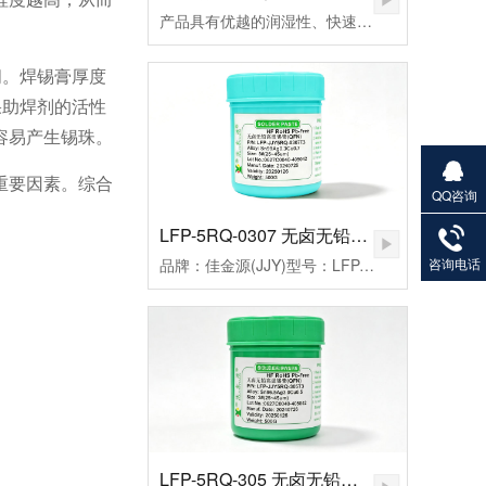
产品具有优越的润湿性、快速点焊、拖焊、低残留和免清洗等特点，符合国际环保ROHS、REACH、PAHs、Phthalates等标准的限制，还从而帮您实现环保发展无忧无虑。
间。焊锡膏厚度
果助焊剂的活性
容易产生锡珠。
重要因素。综合
QQ咨询
27901383
LFP-5RQ-0307 无卤无铅高温锡膏
82
咨询电话
品牌：佳金源(JJY)型号：LFP-JJY5RQ-0307T3合金成分：Sn99Ag0.3Cu0.7颗粒度：3#(25-45um）粘度：190±20Pa.S活性：高活性熔点：221-227℃峰值温度：235-255（℃）规格：500克/瓶
LFP-5RQ-305 无卤无铅高温锡膏