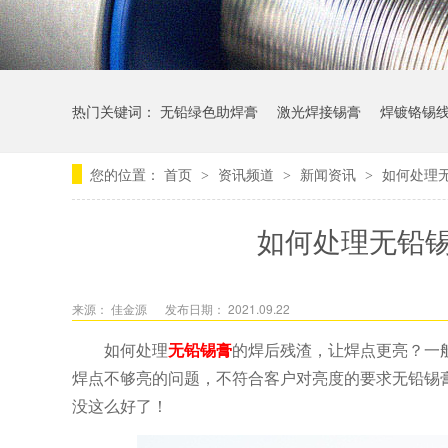
热门关键词：
无铅绿色助焊膏
激光焊接锡膏
焊镀铬锡
您的位置：
首页
资讯频道
新闻资讯
如何处理
>
>
>
如何处理无铅
来源： 佳金源
发布日期： 2021.09.22
如何处理
无铅锡膏
的焊后残渣，让焊点更亮？一
焊点不够亮的问题，不符合客户对亮度的要求无铅锡
没这么好了！