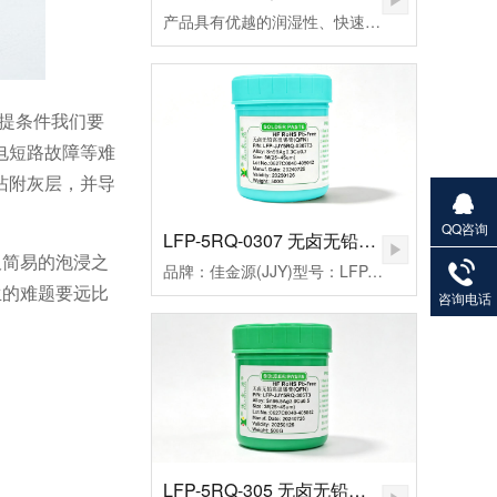
产品具有优越的润湿性、快速点焊、拖焊、低残留和免清洗等特点，符合国际环保ROHS、REACH、PAHs、Phthalates等标准的限制，还从而帮您实现环保发展无忧无虑。
前提条件我们要
电短路故障等难
沾附灰层，并导
QQ咨询
LFP-5RQ-0307 无卤无铅高温锡膏
27901383
板简易的泡浸之
品牌：佳金源(JJY)型号：LFP-JJY5RQ-0307T3合金成分：Sn99Ag0.3Cu0.7颗粒度：3#(25-45um）粘度：190±20Pa.S活性：高活性熔点：221-227℃峰值温度：235-255（℃）规格：500克/瓶
82
生的难题要远比
咨询电话
LFP-5RQ-305 无卤无铅高温锡膏