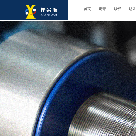
首页
锡膏
锡线
锡条