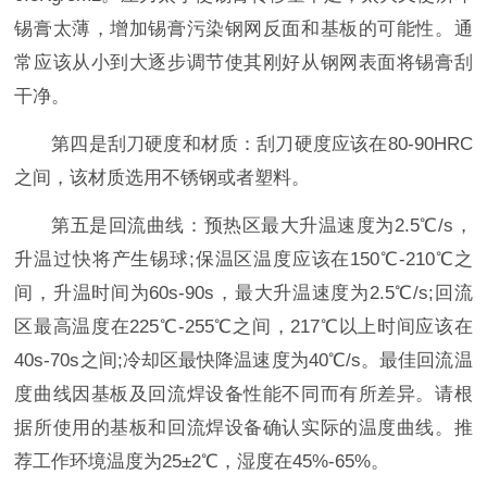
锡膏太薄，增加锡膏污染钢网反面和基板的可能性。通
常应该从小到大逐步调节使其刚好从钢网表面将锡膏刮
干净。
第四是刮刀硬度和材质：刮刀硬度应该在80-90HRC
之间，该材质选用不锈钢或者塑料。
第五是回流曲线：预热区最大升温速度为2.5℃/s，
升温过快将产生锡球;保温区温度应该在150℃-210℃之
间，升温时间为60s-90s，最大升温速度为2.5℃/s;回流
区最高温度在225℃-255℃之间，217℃以上时间应该在
40s-70s之间;冷却区最快降温速度为40℃/s。最佳回流温
度曲线因基板及回流焊设备性能不同而有所差异。请根
据所使用的基板和回流焊设备确认实际的温度曲线。推
荐工作环境温度为25±2℃，湿度在45%-65%。