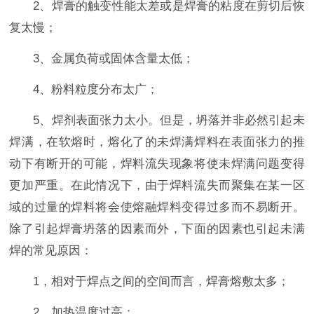
2、焊膏的触变性能太差或是焊膏的粘度在剪切后恢
复太慢；
3、金属负荷或固体含量太低；
4、粉料粒度分布太广；
5、焊剂表面张力太小。但是，坍落并非必然引起未
焊满，在软熔时，熔化了的未焊满焊料在表面张力的推
动下有断开的可能，焊料流失现象将使未焊满问题变得
更加严重。在此情况下，由于焊料流失而聚集在某一区
域的过量的焊料将会使熔融焊料变得过多而不易断开。
除了引起焊膏坍落的因素而外，下面的因素也引起未满
焊的常见原因：
1，相对于焊点之间的空间而言，焊膏熔敷太多；
2，加热温度过高；