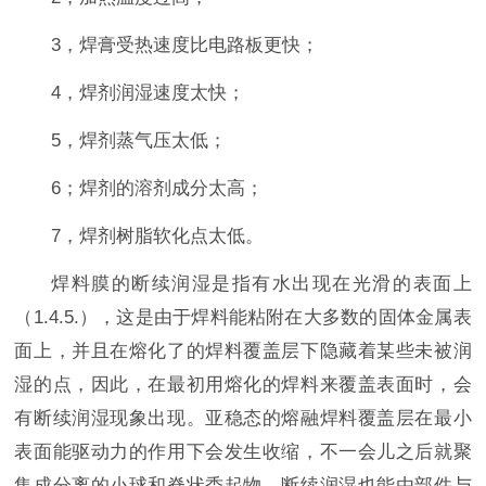
3，焊膏受热速度比电路板更快；
4，焊剂润湿速度太快；
5，焊剂蒸气压太低；
6；焊剂的溶剂成分太高；
7，焊剂树脂软化点太低。
焊料膜的断续润湿是指有水出现在光滑的表面上
（1.4.5.），这是由于焊料能粘附在大多数的固体金属表
面上，并且在熔化了的焊料覆盖层下隐藏着某些未被润
湿的点，因此，在最初用熔化的焊料来覆盖表面时，会
有断续润湿现象出现。亚稳态的熔融焊料覆盖层在最小
表面能驱动力的作用下会发生收缩，不一会儿之后就聚
集成分离的小球和脊状秃起物。断续润湿也能由部件与