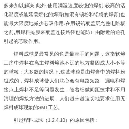
多来加以解决,此外,使用润湿速度较慢的焊剂,较高的活
化温度或能延缓熔化的焊膏(如混有锡粉和铅粉的焊膏)也
能最大限度地减少芯吸作用.在用锡铅覆盖层光整电路板
之前,用焊料掩膜来覆盖连接路径也能防止由附近的通孔
引起的芯吸作用。
焊料成球是最常见的也是最棘手的问题，这指软熔
工序中焊料在离主焊料熔池不远的地方凝固成大小不等
的球粒；大多数的情况下,这些球粒是由焊膏中的焊料粉
组成的，焊料成球使人们耽心会有电路短路、漏电和焊
接点上焊料不足等问题发生，随着细微间距技术和不用
清理的焊接方法的进展，人们越来越迫切地要求使用无
焊料成球现象的SMT工艺。
引起焊料成球（1,2,4,10）的原因包括：