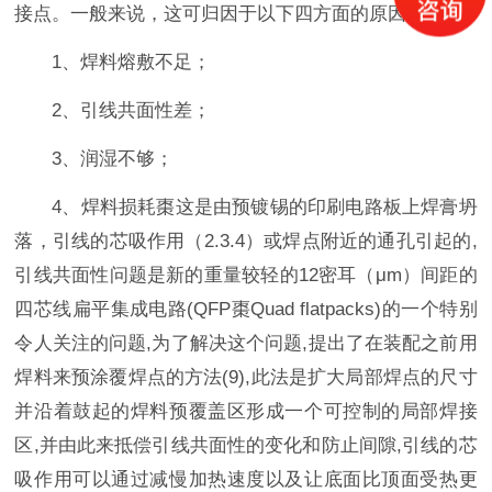
接点。一般来说，这可归因于以下四方面的原因：
1、焊料熔敷不足；
2、引线共面性差；
3、润湿不够；
4、焊料损耗棗这是由预镀锡的印刷电路板上焊膏坍
落，引线的芯吸作用（2.3.4）或焊点附近的通孔引起的,
引线共面性问题是新的重量较轻的12密耳（μm）间距的
四芯线扁平集成电路(QFP棗Quad flatpacks)的一个特别
令人关注的问题,为了解决这个问题,提出了在装配之前用
焊料来预涂覆焊点的方法(9),此法是扩大局部焊点的尺寸
并沿着鼓起的焊料预覆盖区形成一个可控制的局部焊接
区,并由此来抵偿引线共面性的变化和防止间隙,引线的芯
吸作用可以通过减慢加热速度以及让底面比顶面受热更