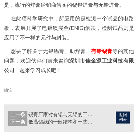
是，流行的焊膏经销商售卖的锡铅焊膏与无铅焊膏。
在此项科学研究中，所应用的是检测一个试品的电路
板，表层开展了电镀镍浸金(ENIG)解决，检测试品则是
应用了不一样的元件与封装。
想要了解关于无铅锡膏、助焊膏、
有铅锡膏
等的其他
问题，欢迎伙伴们前来咨询
深圳市佳金源工业科技有限
公司
一起来学习成长吧！
编辑：
上一条
锡膏厂家对有铅与无铅的工艺趋势简介
返回
列表
下一条
低温锡线的一般结构和一些用途