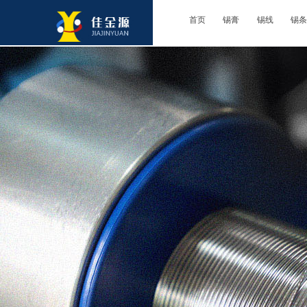
首页
锡膏
锡线
锡条