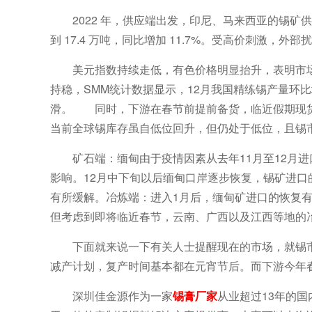
2022 年，供应端出发，印尼、马来西亚的锡矿供
到 17.4 万吨，同比增加 11.7%。受高价刺激
美元指数持续走低，有色价格明显抬升，表明市
持稳，SMM统计数据显示，12月我国精练锡产量环比
滑。 同时，下游在春节前提前备货，临近假期现货
当前全球锡库存虽自低位回升，但仍处于低位，且锡
矿石端：缅甸由于疫情因素从去年11月至12月
影响。12月中下旬以后缅甸口岸逐步恢复，锡矿进
有所缓解。冶炼端：进入1月后，缅甸矿进口的恢复
但考虑到即将临近春节，云南、广西以及江西等地的
下面就来说一下有关人士提醒现在的市场，就锡
减产计划，复产时间基本都在元宵节后。而下游今年
深圳佳金源作为一家
锡膏厂家
从业超过13年的