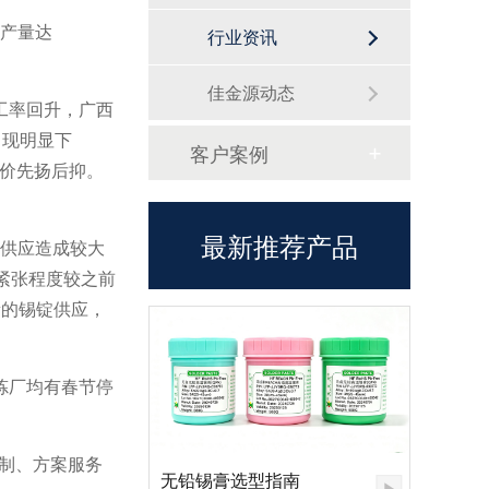
锡产量达
行业资讯
佳金源动态
工率回升，广西
出现明显下
客户案例
价先扬后抑。
最新推荐产品
石供应造成较大
紧张程度较之前
量的锡锭供应，
炼厂均有春节停
定制、方案服务
无铅锡膏选型指南