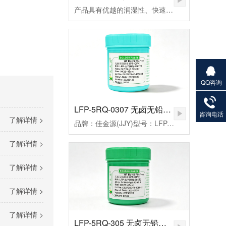
产品具有优越的润湿性、快速点焊、拖焊、低残留和免清洗等特点，符合国际环保ROHS、REACH、PAHs、Phthalates等标准的限制，还从而帮您实现环保发展无忧无虑。
QQ咨询
27901383
82
LFP-5RQ-0307 无卤无铅高温锡膏
咨询电话
了解详情 >
品牌：佳金源(JJY)型号：LFP-JJY5RQ-0307T3合金成分：Sn99Ag0.3Cu0.7颗粒度：3#(25-45um）粘度：190±20Pa.S活性：高活性熔点：221-227℃峰值温度：235-255（℃）规格：500克/瓶
了解详情 >
了解详情 >
了解详情 >
了解详情 >
LFP-5RQ-305 无卤无铅高温锡膏