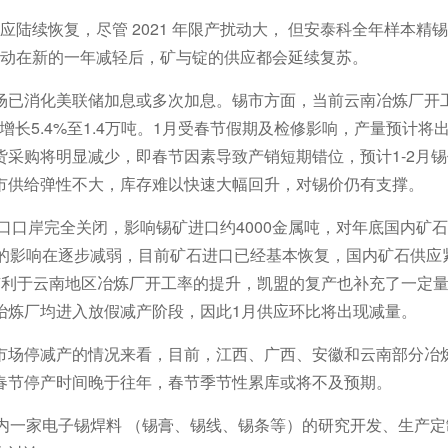
应陆续恢复，尽管 2021 年限产扰动大， 但安泰科全年样本精
，外部扰动在新的一年减轻后，矿与锭的供应都会延续复苏。
场已消化美联储加息或多次加息。锡市方面，当前云南冶炼厂开
增长5.4%至1.4万吨。1月受春节假期及检修影响，产量预计将
采购将明显减少，即春节因素导致产销短期错位，预计1-2月锡
市供给弹性不大，库存难以快速大幅回升，对锡价仍有支撑。
进口口岸完全关闭，影响锡矿进口约4000金属吨，对年底国内矿
口的影响在逐步减弱，目前矿石进口已经基本恢复，国内矿石供应
有利于云南地区冶炼厂开工率的提升，凯盟的复产也补充了一定
冶炼厂均进入放假减产阶段，因此1月供应环比将出现减量。
市场停减产的情况来看，目前，江西、广西、安徽和云南部分冶
春节停产时间晚于往年，春节季节性累库或将不及预期。
国内一家电子锡焊料 （锡膏、锡线、锡条等）的研究开发、生产