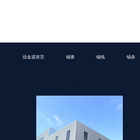
佳金源首页
锡膏
锡线
锡条