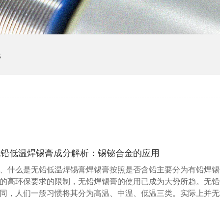
线
无铅低温焊锡膏成分解析：锡铋合金的应用
、什么是无铅低温焊锡膏焊锡膏按照是否含铅主要分为有铅焊锡
的高环保要求的限制，无铅焊锡膏的使用已成为大势所趋。无铅
同，人们一般习惯将其分为高温、中温、低温三类。实际上并无