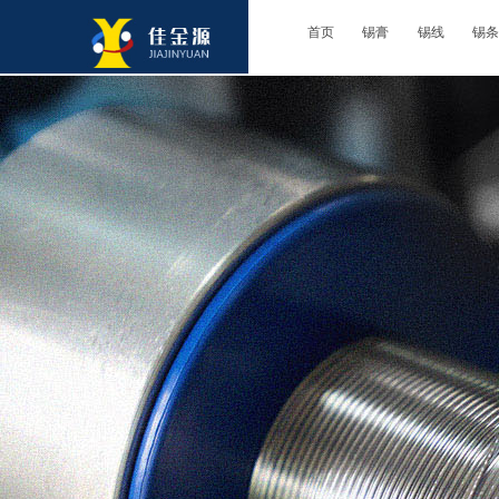
首页
锡膏
锡线
锡条