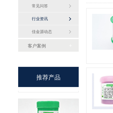
常见问答
行业资讯
无铅锡膏选型指南
佳金源动态
客户案例
推荐产品
LFP-5RQ-0307 无卤无铅高温锡膏