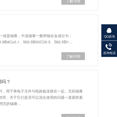
了解详情
之一就是锡膏，中温锡膏一般焊锡合金成分为：
QQ咨询
27901383
9.9Bi4Cu0.1、S69.5Bi30CU0.5、S82.5Bi1…
82
咨询电话
了解详情
用吗？
料，用于将电子元件与电路板连接在一起。无铅锡膏
然而，关于它们是否可以混合使用的问题一直困扰着
有用完的锡膏…