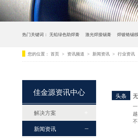
热门关键词：
无铅绿色助焊膏
激光焊接锡膏
焊镀铬锡
您的位置：
首页
资讯频道
新闻资讯
行业资讯
>
>
>
佳金源资讯中心
LFP-5RR-0307 零卤和REACH无铅高温锡膏
头条
一
解决方案
越
不
新闻资讯