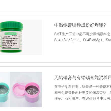
中温锡膏哪种成份好焊锡?
SMT生产工艺中必不可少焊锡原料
S64.7Bi35Ag0.3、S64Bi35Ag1、S5
无铅锡膏与有铅锡膏能混着
在电子制造行业，锡膏是一种关键材
和有铅锡膏是两种主要的锡膏类型，
许多厂商和用户。在SMT贴片中没