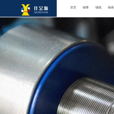
首页
锡膏
锡线
锡条