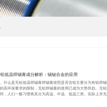
线
无铅低温焊锡膏成分解析：锡铋合金的应用
、什么是无铅低温焊锡膏焊锡膏按照是否含铅主要分为有铅焊锡
的高环保要求的限制，无铅焊锡膏的使用已成为大势所趋。无铅
同，人们一般习惯将其分为高温、中温、低温三类。实际上并无