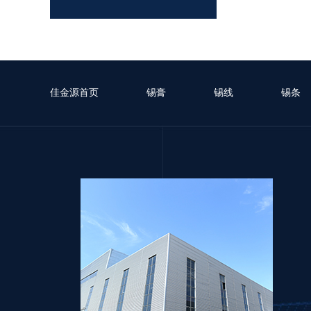
有铅锡膏选型指南
佳金源首页
锡膏
锡线
锡条
LFP-5RNTT-305 无卤无铅高温锡膏