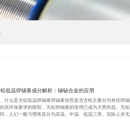
线
无铅低温焊锡膏成分解析：锡铋合金的应用
、什么是无铅低温焊锡膏焊锡膏按照是否含铅主要分为有铅焊锡
的高环保要求的限制，无铅焊锡膏的使用已成为大势所趋。无铅
同，人们一般习惯将其分为高温、中温、低温三类。实际上并无