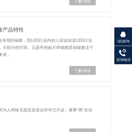
了解详情
膏产品特性
业专用的锡膏，而LED行业内的人应该知道LED行业
QQ咨询
27901383
，大部分的灯珠、元器件的贴片焊锡都是由锡膏这个
82
家来…
咨询电话
了解详情
何为人间味见面笑迎道吉祥年已不远，诸事“粥”全佳