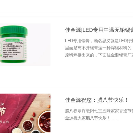
佳金源|LED专用中温无铅锡
LED专用锡膏，顾名思义就是LED行
里面是离不开锡膏这一种焊锡材料的
原料焊接出来的，下面佳金源锡膏厂
佳金源祝您：腊八节快乐！
腊八春寒许暖阳七宝五味家家香逢节
金源祝大家腊八节快乐！......