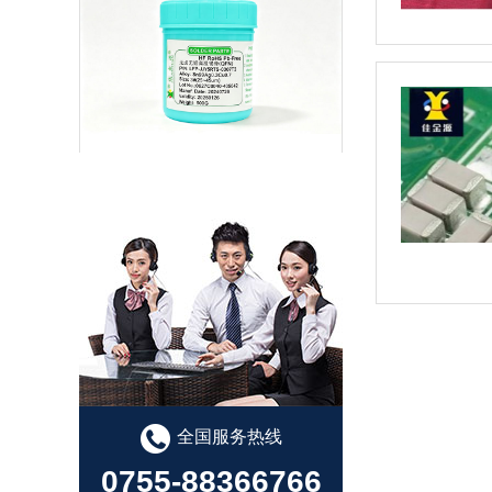
LFP-5RTS-0307 无卤无铅高温锡膏
有铅锡膏选型指南
全国服务热线
0755-88366766