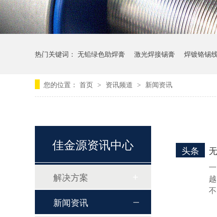
热门关键词：
无铅绿色助焊膏
激光焊接锡膏
焊镀铬锡
您的位置：
首页
资讯频道
新闻资讯
>
>
佳金源资讯中心
头条
一
LFP-5RR-0307 零卤和REACH无铅高温锡膏
解决方案
越
不
新闻资讯