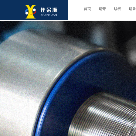
首页
锡膏
锡线
锡条