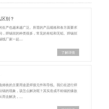
么区别？
的生产也越来越广泛。所需的产品规格和各方面要求
问，焊锡丝的种类很多，常见的有铅和无铅。焊锡丝
锡线厂家一起…
了解详情
？
电烙铁的主要用途是焊接元件和导线。我们在进行焊
粘锡的现象，该怎么解决呢？其实造成不粘锡的缘故
从而去解决，…