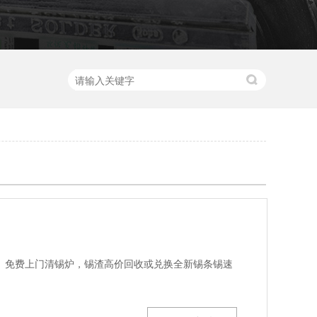
、免费上门清锡炉，锡渣高价回收或兑换全新锡条锡速