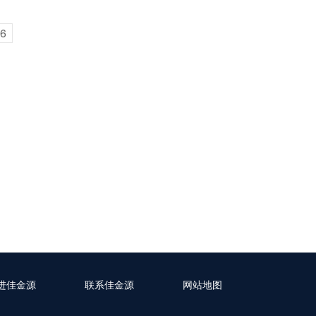
6
进佳金源
联系佳金源
网站地图