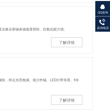
QQ咨询
27901383
82
咨询电话
或兑换全新锡条锡速度很快、抗氧化能力强。
了解详情
快，焊点光亮饱满、很少炸锡、LED灯带等用、5年
了解详情