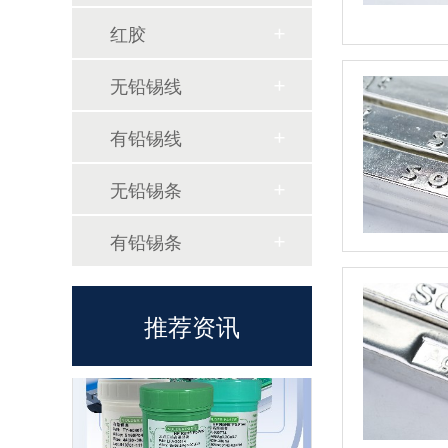
红胶
无铅锡线
有铅锡线
无铅锡膏的选型需要考虑哪些因素？
无铅锡条
有铅锡条
推荐资讯
佳金源亮相 2026 泰国 NEPCON 电子展，全品类焊料重磅展出，高性能锡膏方案成展会焦点