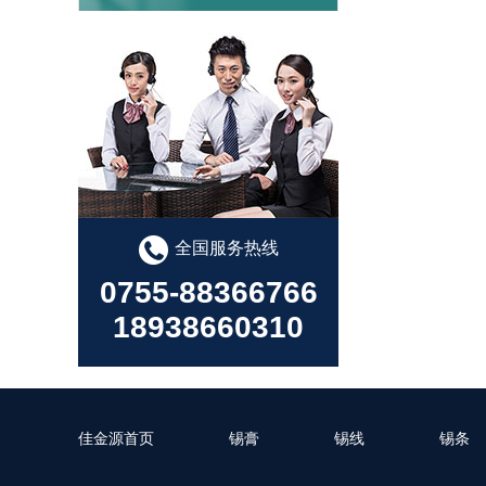
锡膏选择指南：提高生产效率的关键
全国服务热线
0755-88366766
18938660310
焊锡膏在SMT贴片加工中的重要作用
佳金源首页
锡膏
锡线
锡条