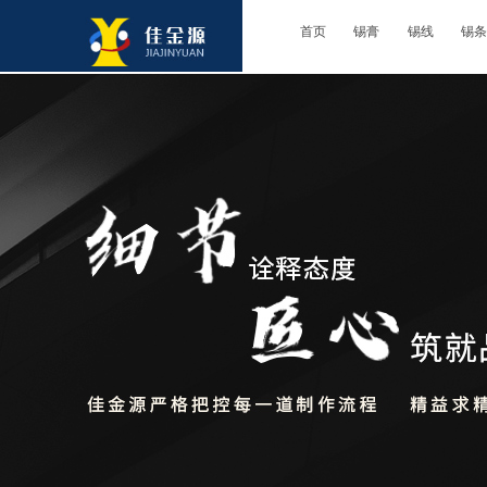
首页
锡膏
锡线
锡条