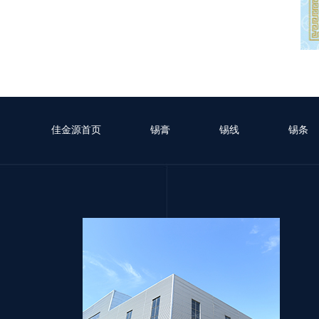
佳金源首页
锡膏
锡线
锡条