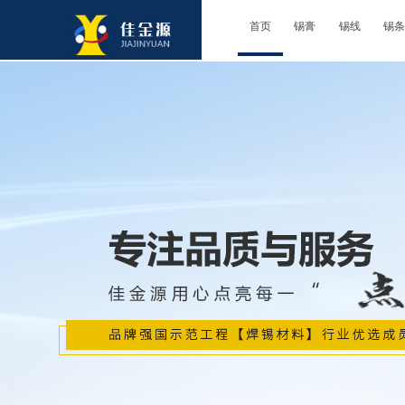
首页
锡膏
锡线
锡条